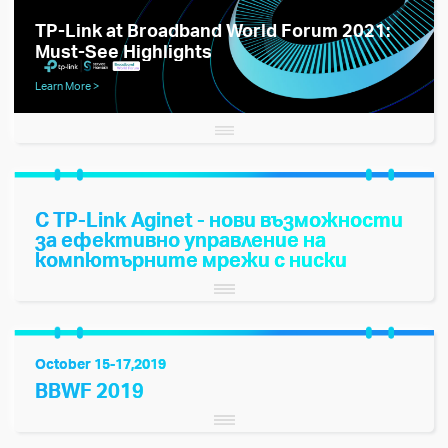
TP-Link at Broadband World Forum 2021:
Must-See Highlights
Learn More
С TP-Link Aginet - нови възможности
за ефективно управление на
компютърните мрежи с ниски
оперативни разходи за
доставчиците на интернет услуги
(ISP), вече и на българския пазар
October 15-17,2019
BBWF 2019