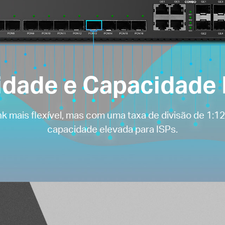
lidade e Capacidade
 mais flexível, mas com uma taxa de divisão de 1:1
capacidade elevada para ISPs.