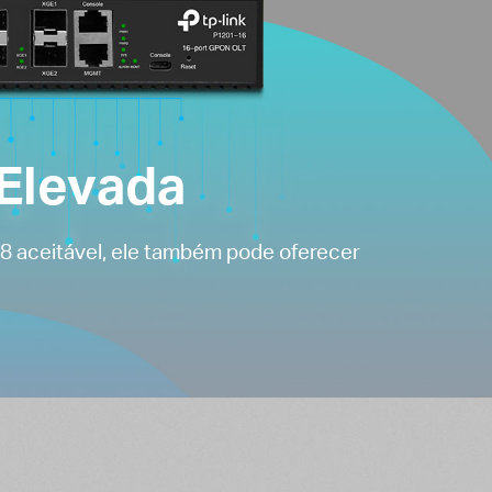
 Elevada
28 aceitável, ele também pode oferecer