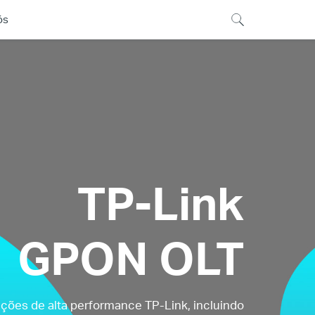
ós
TP-Link
GPON OLT
ções de alta performance TP-Link, incluindo