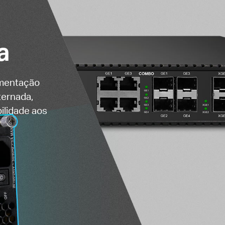
a
imentação
ternada,
ilidade aos