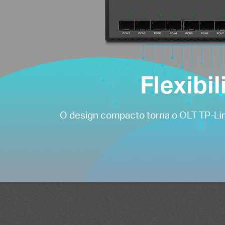
Flexibi
O design compacto torna o OLT TP-Link