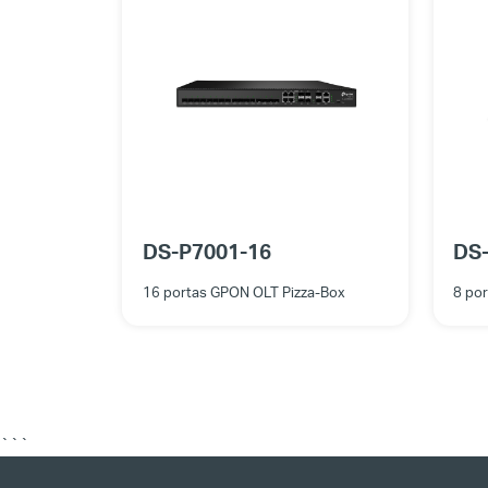
DS-P7001-16
DS
16 portas GPON OLT Pizza-Box
8 po
```