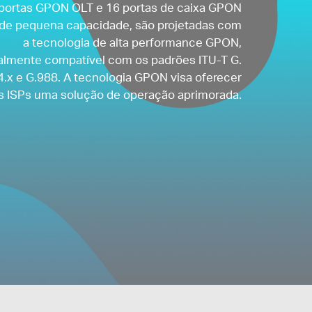
 portas GPON OLT e 16 portas de caixa GPON
de pequena capacidade, são projetadas com
a tecnologia de alta performance GPON,
almente compatível com os padrões ITU-T G.
4.x e G.988. A tecnologia GPON visa oferecer
s ISPs uma solução de operação aprimorada.