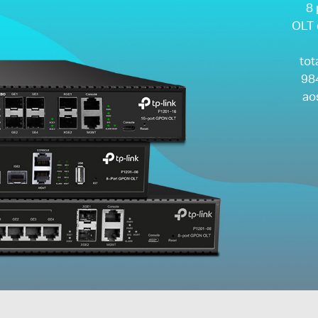
8
OLT 
tot
98
ao