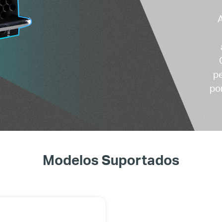
pe
po
Modelos Suportados