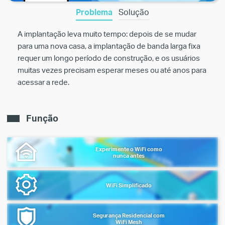
Problema
Solução
A implantação leva muito tempo: depois de se mudar
para uma nova casa, a implantação de banda larga fixa
requer um longo período de construção, e os usuários
muitas vezes precisam esperar meses ou até anos para
acessar a rede.
Função
Experimente o WiFi como
nunca antes
WiFi Simplificado
Segurança Residencial com
WiFi Mesh