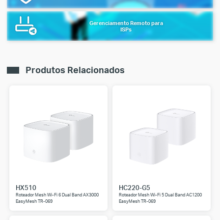
Gerenciamento Remoto para
ISPs
Produtos Relacionados
HX510
HC220-G5
Roteador Mesh Wi-Fi 6 Dual Band AX3000
Roteador Mesh Wi-Fi 5 Dual Band AC1200
EasyMesh TR-069
EasyMesh TR-069