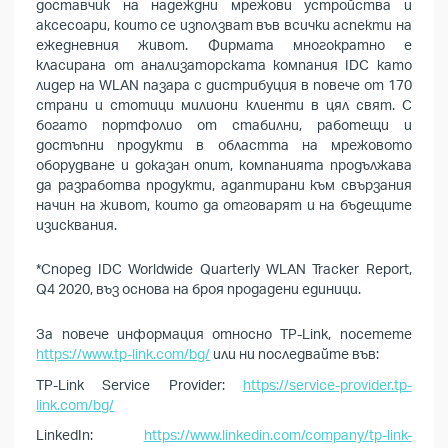
доставчик на надеждни мрежови устройства и
аксесоари, които се използват във всички аспекти на
ежедневния живот. Фирмата многократно е
класирана от анализаторската компания IDC като
лидер на WLAN пазара с дистрибуция в повече от 170
страни и стотици милиони клиенти в цял свят. С
богато портфолио от стабилни, работещи и
достъпни продукти в областта на мрежовото
оборудване и доказан опит, компанията продължава
да разработва продукти, адаптирани към свързания
начин на живот, които да отговарят и на бъдещите
изисквания.
*Според IDC Worldwide Quarterly WLAN Tracker Report,
Q4 2020, въз основа на броя продадени единици.
За повече информация относно TP-Link, посетете
https://www.tp-link.com/bg/
или ни последвайте във:
TP-Link Service Provider:
https://service-provider.tp-
link.com/bg/
LinkedIn:
https://www.linkedin.com/company/tp-link-