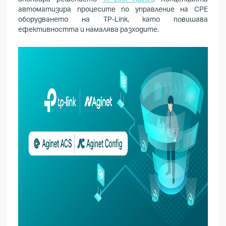
автоматизира процесите по управление на CPE
оборудването на TP-Link, като повишава
ефективността и намалява разходите.