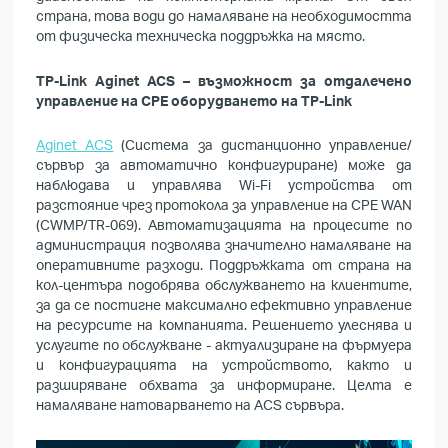
страна, това води до намаляване на необходимостта
от физическа техническа поддръжка на място.
TP-Link Aginet ACS – възможност за отдалечено
управление на CPE оборудването на TP-Link
Aginet ACS
(Система за дистанционно управление/
сървър за автоматично конфигуриране) може да
наблюдава и управлява Wi-Fi устройства от
разстояние чрез протокола за управление на CPE WAN
(CWMP/TR-069). Автоматизацията на процесите по
администрация позволява значително намаляване на
оперативните разходи. Поддръжката от страна на
кол-центъра подобрява обслужването на клиентите,
за да се постигне максимално ефективно управление
на ресурсите на компанията. Решението улеснява и
услугите по обслужване - актуализиране на фърмуера
и конфигурацията на устройството, както и
разширяване обхвата за информиране. Целта е
намаляване натоварването на ACS сървъра.