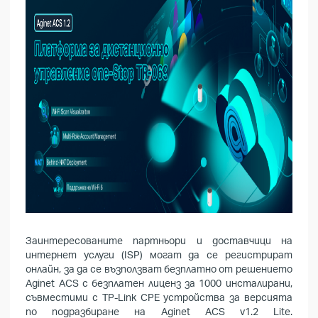
Заинтересованите партньори и доставчици на
интернет услуги (
ISP)
могат да се регистрират
онлайн, за да се възползват безплатно от решението
Aginet ACS с безплатен лиценз за 1000 инсталирани,
съвместими с TP-Link CPE устройства за версията
по подразбиране на Aginet ACS v1.2 Lite.