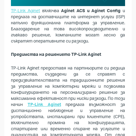
TP-Link Aginet
включва
Aginet ACS и Aginet Config
и
предлага на доставчиците на интернет услуги (ISP)
напълно функционална платформа за управление.
Благодарение на това високопроизводително и
гъвкаво решение, компаниите могат лесно да
съкратят оперативните си разходи.
Предимства на решението TP-Link Aginet
TP-Link Aginet предоставя на партньорите си редица
предимства, създадени да се справят с
предизвикателствата на традиционните решения
за управление на компютърни мрежи и позволява
конфигурирането на персонализирано решение за
максимална ефективност при ниски разходи. По този
начин
TP-Link Aginet
предлага възможност за
дистанционно наблюдение и управление на
устройствата, инсталирани при клиентите (CPE),
включително промяна на конфигурацията,
стартиране или временно спиране на услугите и
диагностика на компютърната мрежа. От своя