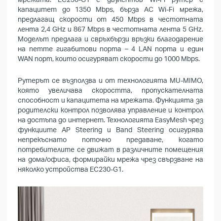
капацитет до 1350 Mbps, бърза AC Wi-Fi мрежа,
предлагащ скорости от 450 Mbps в честотната
лента 2,4 GHz и 867 Mbps в честотната лента 5 GHz.
Моделът предлага и свръхбързи връзки благодарение
на петте гигабитови порта – 4 LAN порта и един
WAN порт, които осигуряват скорости до 1000 Mbps.
Рутерът се възползва и от технологията MU-MIMO,
която увеличава скоростта, пропускателната
способност и капацитета на мрежата. Функцията за
родителски контрол позволява управление и контрол
на достъпа до интернет. Технологията EasyMesh чрез
функциите AP Steering и Band Steering осигурява
непрекъснато поточно предаване, когато
потребителите се движат в различните помещения
на дома/офиса, формирайки мрежа чрез свързване на
няколко устройства EC230-G1.