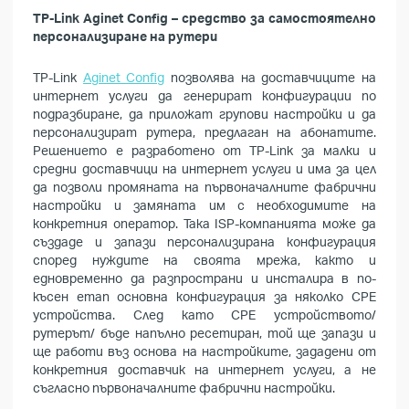
TP-Link Aginet Config – средство за самостоятелно
персонализиране на рутери
TP-Link
Aginet Config
позволява на доставчиците на
интернет услуги да генерират конфигурации по
подразбиране, да приложат групови настройки и
да
персонализират рутера, предлаган на абонатите.
Решението е разработено от TP-Link за малки и
средни доставчици на интернет услуги и има за цел
да позволи промяната на първоначалните фабрични
настройки и замяната им с необходимите на
конкретния оператор. Така ISP-компанията може да
създаде и запази персонализирана конфигурация
според нуждите на своята мрежа, както и
едновременно да разпространи и инсталира в по-
късен етап основна конфигурация за няколко CPE
устройства. След като CPE устройството/
рутерът/ бъде напълно ресетиран, той ще запази и
ще работи въз основа на настройките, зададени от
конкретния доставчик на интернет услуги, а не
съгласно първоначалните фабрични настройки.