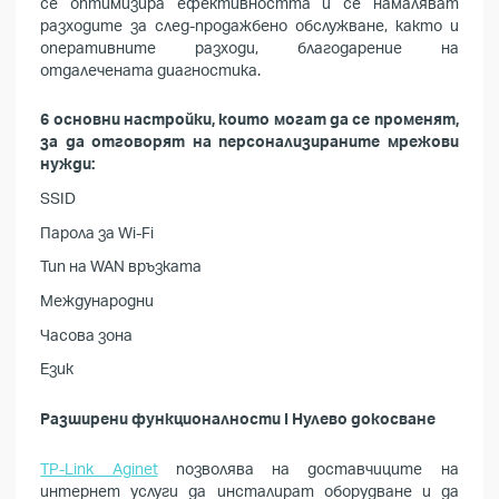
се оптимизира ефективността и се намаляват
разходите за след-продажбено обслужване, както и
оперативните разходи, благодарение на
отдалечената диагностика.
6 основни настройки, които могат да се променят,
за да отговорят на персонализираните мрежови
нужди:
SSID
Парола за Wi-Fi
Тип на WAN връзката
Международни
Часова зона
Език
Разширени функционалности I Нулево докосване
TP-Link Aginet
позволява на доставчиците на
интернет услуги да инсталират оборудване и да