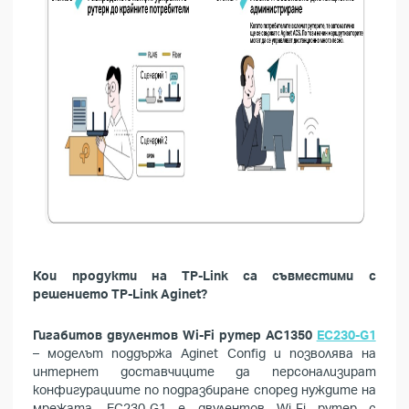
Кои продукти на TP-Link са съвместими с
решението TP-Link Aginet?
Гигабитов двулентов Wi-Fi рутер AC1350
EC230-G1
– моделът поддържа Aginet Config и позволява на
интернет доставчиците да персонализират
конфигурациите по подразбиране според нуждите на
мрежата. EC230-G1 е двулентов Wi-Fi рутер с