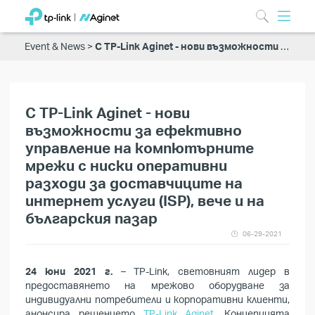
Event & News
С TP-Link Aginet - нови възможности за ефективно управление на компютърните мрежи с ниски оперативни разходи за доставчиците на интернет услуги (ISP), вече и на българския пазар
С TP-Link Aginet - нови
възможности за ефективно
управление на компютърните
мрежи с ниски оперативни
разходи за доставчиците на
интернет услуги (ISP), вече и на
българския пазар
06-29-2021
24 юни 2021 г.
– TP-Link, световният лидер в
предоставянето на мрежово оборудване за
индивидуални потребители и корпоративни клиенти,
анонсира решението
TP-Link Aginet
. Концепцията