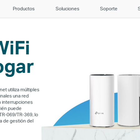
Productos
Soluciones
Soporte
WiFi
ogar
et utiliza múltiples
finales una red
in interrupciones
bién puede
TR-069/TR-369, lo
ia de gestión del