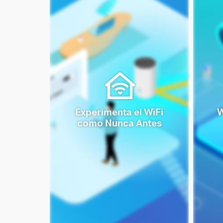
Experimenta el WiFi
W
como Nunca Antes