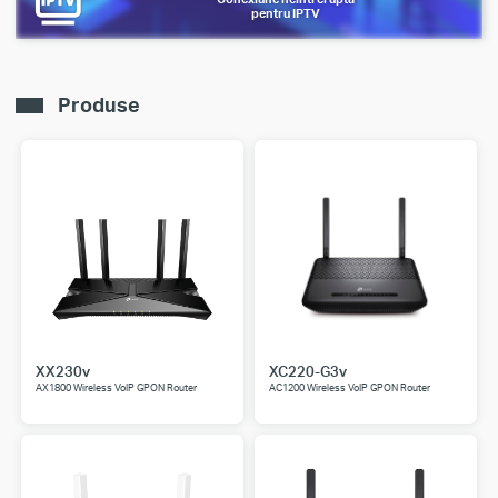
pentru IPTV
Produse
XX230v
XC220-G3v
AX1800 Wireless VoIP GPON Router
AC1200 Wireless VoIP GPON Router