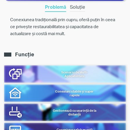
Problemă
Soluție
Conexiunea tradițională prin cupru, oferă puțin în ceea
ce privește restaurabilitatea și capacitatea de
actualizare și costă mai mult.
Funcție
Scenariu de Multi-
Aplicabilitate
Conexiuni stabile și super
rapide
Gestionează cu ușurință de la
distanță
Conexiune neîntreruptă