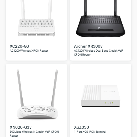
XC220-G3
Archer XR500v
AC1200 Wireless XPON Router
AC1200 Wireless Dual Band Gigabit VoIP
GPON Router
XN020-G3v
XGZ030
300Mbps Wireless N Gigabit VoIP GPON
1-Port XGS-PON Terminal
Router