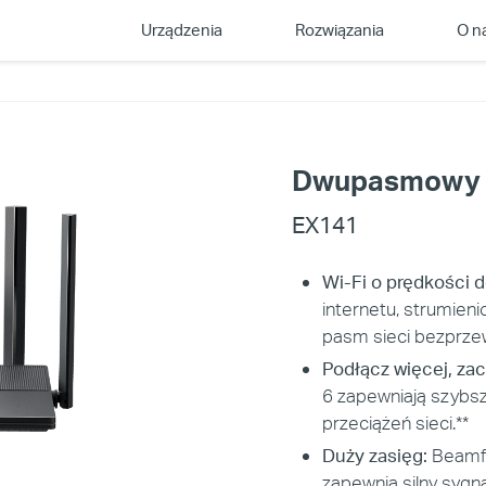
Urządzenia
Rozwiązania
O n
Dwupasmowy r
EX141
Wi-Fi o prędkości 
internetu, strumien
pasm sieci bezprze
Podłącz więcej, za
6 zapewniają szybsz
przeciążeń sieci.**
Duży zasięg:
Beamfo
zapewnia silny sygn