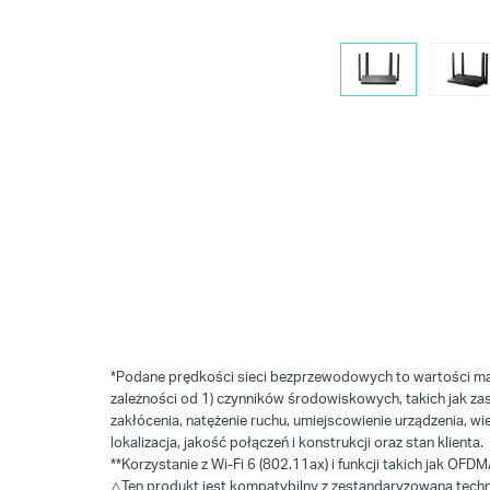
*Podane prędkości sieci bezprzewodowych to wartości mak
zależności od 1) czynników środowiskowych, takich jak z
zakłócenia, natężenie ruchu, umiejscowienie urządzenia, w
lokalizacja, jakość połączeń i konstrukcji oraz stan klienta.
**Korzystanie z Wi-Fi 6 (802.11ax) i funkcji takich jak O
△
Ten produkt jest kompatybilny z zestandaryzowaną techno