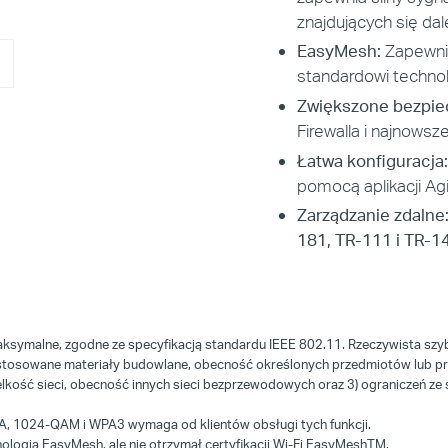
znajdujących się dal
EasyMesh:
Zapewnia
standardowi technol
Zwiększone bezpie
Firewalla i najnows
Łatwa konfiguracja:
pomocą aplikacji Agi
Zarządzanie zdalne
181, TR-111 i TR-1
symalne, zgodne ze specyfikacją standardu IEEE 802.11. Rzeczywista szybko
astosowane materiały budowlane, obecność określonych przedmiotów lub pr
ielkość sieci, obecność innych sieci bezprzewodowych oraz 3) ograniczeń ze 
FDMA, 1024-QAM i WPA3 wymaga od klientów obsługi tych funkcji.
logią EasyMesh, ale nie otrzymał certyfikacji Wi-Fi EasyMesh
TM
.