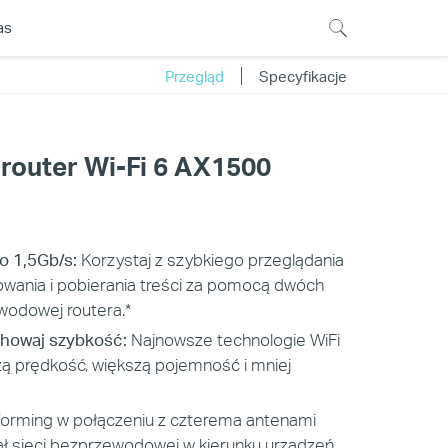
as
Przegląd
Specyfikacje
outer Wi-Fi 6 AX1500
do 1,5Gb/s:
Korzystaj z szybkiego przeglądania
iowania i pobierania treści za pomocą dwóch
wodowej routera.*
chowaj szybkość:
Najnowsze technologie WiFi
ą prędkość, większą pojemność i mniej
rming w połączeniu z czterema antenami
ał sieci bezprzewodowej w kierunku urządzeń