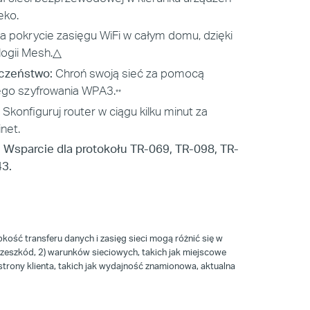
eko.
 pokrycie zasięgu WiFi w całym domu, dzięki
ogii Mesh.
△
czeństwo:
Chroń swoją sieć za pomocą
zego szyfrowania WPA3.
**
Skonfiguruj router w ciągu kilku minut za
net.
: Wsparcie dla protokołu TR-069, TR-098, TR-
43.
ść transferu danych i zasięg sieci mogą różnić się w
zeszkód, 2) warunków sieciowych, takich jak miejscowe
strony klienta, takich jak wydajność znamionowa, aktualna