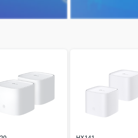
20
HX141