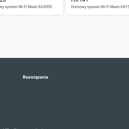
y system Wi-Fi Mesh AX3000
Domowy system Wi-Fi Mesh AX1
Rozwiązania