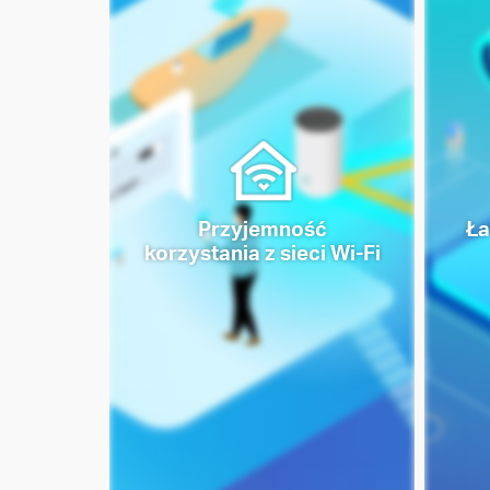
Przyjemność
Ła
korzystania z sieci Wi-Fi