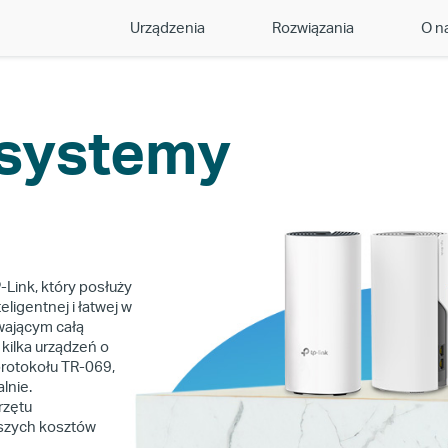
Urządzenia
Rozwiązania
O n
systemy
ink, który posłuży
ligentnej i łatwej w
ywającym całą
kilka urządzeń o
protokołu TR-069,
lnie.
rzętu
ższych kosztów