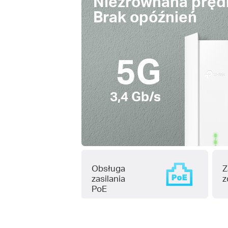
Niezrównana pręd
Brak opóźnień
5G
3,4 Gb/s
Obsługa
Z
zasilania
z
PoE