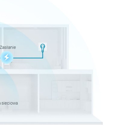
Zasilanie
 sieciowa