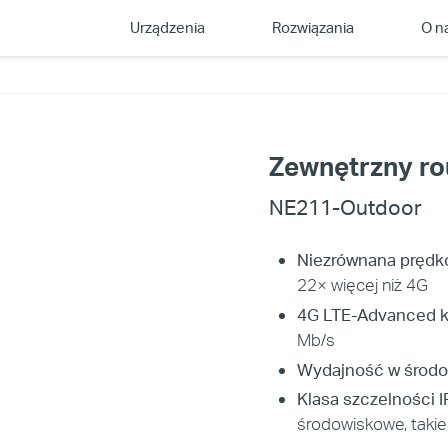
Urządzenia
Rozwiązania
O n
Zewnętrzny ro
NE211-Outdoor
Niezrównana prędk
22× więcej niż 4G
4G LTE-Advanced ka
Mb/s
Wydajność w środo
Klasa szczelności I
środowiskowe, takie 