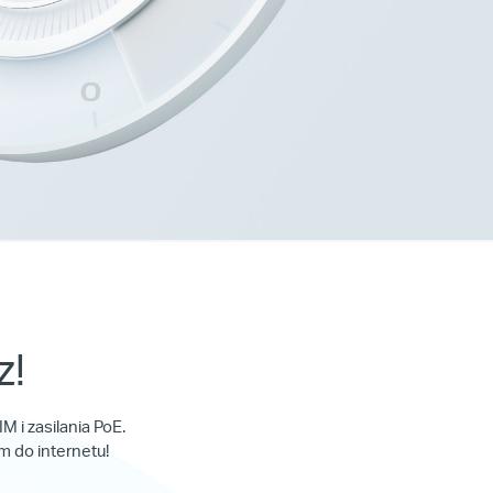
z!
 i zasilania PoE.
m do internetu!