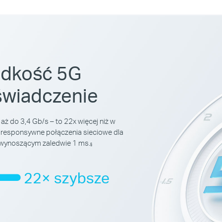
ędkość 5G
świadczenie
 aż do 3,4
Gb/s – to 22x
więcej niż w
i responsywne połączenia sieciowe dla
 wynoszącym zaledwie 1 ms.
§
22× szybsze