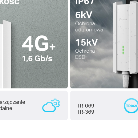
kość
IP67
6kV
Ochrona
odgromowa
4G
15kV
+
Ochrona
1,6 Gb/s
ESD
arządzanie
TR-069
dalne
TR-369