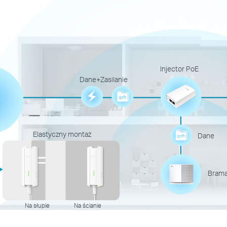
Injector PoE
Dane+Zasilanie
Elastyczny montaż
Dane
Brama
Na słupie
Na ścianie