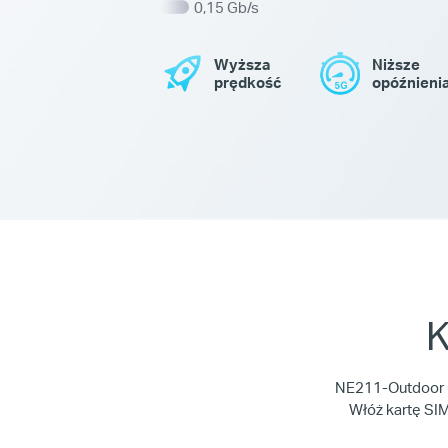
0,15 Gb/s
Wyższa
Niższe
prędkość
opóźnieni
K
NE211-Outdoor um
Włóż kartę SIM