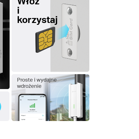
Włóż
i
korzystaj
Proste i wydajne
wdrożenie