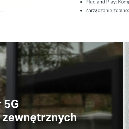
Plug and Play:
Kompa
Zarządzanie zdalne
r 5G
 zewnętrznych