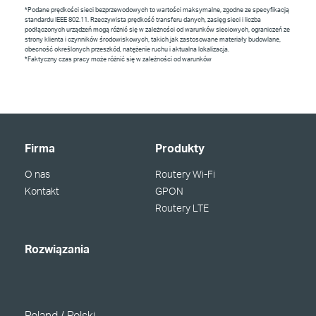
*Podane prędkości sieci bezprzewodowych to wartości maksymalne, zgodne ze specyfikacją
standardu IEEE 802.11. Rzeczywista prędkość transferu danych, zasięg sieci i liczba
podłączonych urządzeń mogą różnić się w zależności od warunków sieciowych, ograniczeń ze
strony klienta i czynników środowiskowych, takich jak zastosowane materiały budowlane,
obecność określonych przeszkód, natężenie ruchu i aktualna lokalizacja.
*Faktyczny czas pracy może różnić się w zależności od warunków
Firma
Produkty
O nas
Routery Wi-Fi
Kontakt
GPON
Routery LTE
Rozwiązania
Poland / Polski