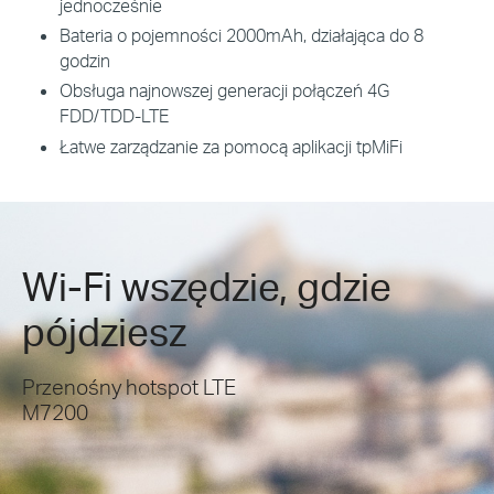
jednocześnie
Bateria o pojemności 2000mAh, działająca do 8
godzin
Obsługa najnowszej generacji połączeń 4G
FDD/TDD-LTE
Łatwe zarządzanie za pomocą aplikacji tpMiFi
Wi-Fi wszędzie, gdzie
pójdziesz
Przenośny hotspot LTE
M7200