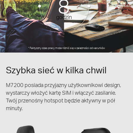
8
godzin
* Faktyczny czas pracy może różnić się w zależności od warunków
Szybka sieć w kilka chwil
M7200 posiada przyjazny użytkownikowi design,
wystarczy włożyć kartę SIM i włączyć zasilanie.
Twój przenośny hotspot będzie aktywny w pół
minuty.