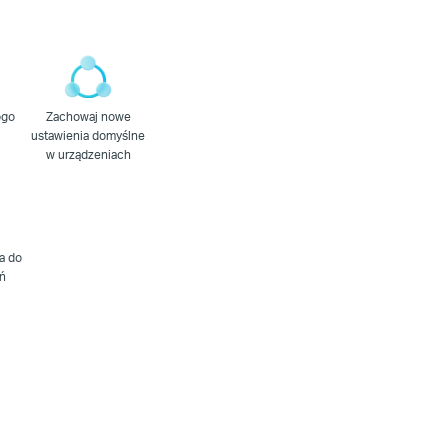
ogo
Zachowaj nowe
ustawienia domyślne
w urządzeniach
a do
eń