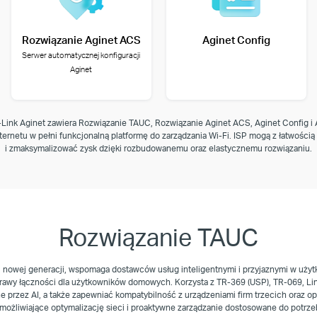
Rozwiązanie Aginet ACS
Aginet Config
Serwer automatycznej konfiguracji
Aginet
Link Aginet zawiera Rozwiązanie TAUC, Rozwiązanie Aginet ACS, Aginet Config i A
ernetu w pełni funkcjonalną platformę do zarządzania Wi-Fi. ISP mogą z łatwością
i zmaksymalizować zysk dzięki rozbudowanemu oraz elastycznemu rozwiązaniu.
Rozwiązanie TAUC
i nowej generacji, wspomaga dostawców usług inteligentnymi i przyjaznymi w uży
rawy łączności dla użytkowników domowych. Korzysta z TR-369 (USP), TR-069, Linu
 przez AI, a także zapewniać kompatybilność z urządzeniami firm trzecich oraz op
możliwiające optymalizację sieci i proaktywne zarządzanie dostosowane do potrze