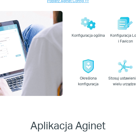
Pobierz Aginet Config >>
Konfiguracja ogólna
Konfiguracja L
i Favicon
Określona
Stosuj ustawieni
konfiguracja
wielu urządz
Aplikacja Aginet