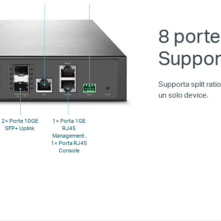
8 port
Suppor
Supporta split rati
un solo device.
2× Porte 10GE
1× Porta 1GE
SFP+ Uplink
RJ45
Management ,
1× Porta RJ45
Console