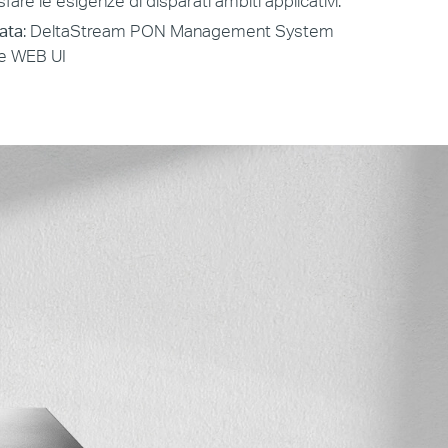
are le esigenze di disparati ambiti applicativi.
ata
: DeltaStream PON Management System
 e WEB UI