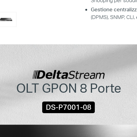
Snooping per soddisf
Gestione centralizz
(DPMS), SNMP, CLI,
OLT GPON 8 Porte
DS-P7001-08