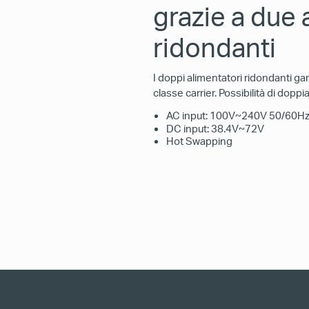
grazie a due 
ridondanti
I doppi alimentatori ridondanti gar
classe carrier. Possibilità di dop
AC input: 100V~240V 50/60H
DC input: 38.4V~72V
Hot Swapping