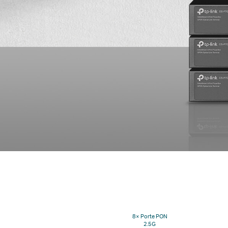
8× Porte PON
2.5G