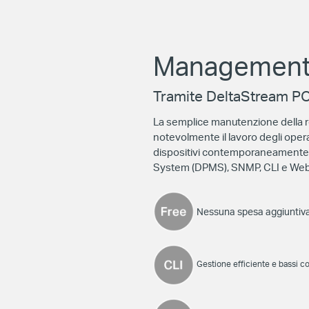
Management 
Tramite DeltaStream 
La semplice manutenzione della re
notevolmente il lavoro degli operat
dispositivi contemporaneament
System (DPMS), SNMP, CLI e Web
Nessuna spesa aggiuntiv
Gestione efficiente e bassi c