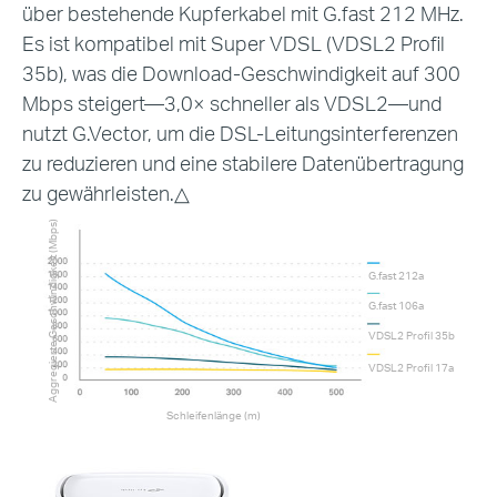
über bestehende Kupferkabel mit G.fast 212 MHz.
Es ist
kompatibel mit Super VDSL (VDSL2 Profil
35b), was die Download-Geschwindigkeit
auf 300
Mbps steigert—3,0× schneller als VDSL2—und
nutzt G.Vector, um
die DSL-Leitungsinterferenzen
zu reduzieren und eine stabilere Datenübertragung
zu gewährleisten.
△
Aggregierte Geschwindigkeit (Mbps)
G.fast 212a
G.fast 106a
VDSL2 Profil 35b
VDSL2 Profil 17a
Schleifenlänge (m)