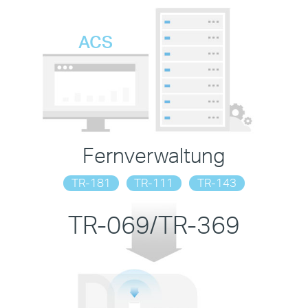
ACS
Fernverwaltung
TR-181
TR-111
TR-143
TR-069/TR-369