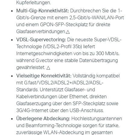
Kupferleitungen.
Multi-Gig-Konnektivität:
Durchbrechen Sie die 1-
Gbit/s-Grenze mit einem 2,5-Gbit/s-WAN/LAN-Port
und einem GPON-SFP-Steckplatz für direkte
Glasfaserverbindungen.
△
VDSL-Supervectoring:
Die neueste Super-VDSL-
Technologie (VDSL2-Profil 35b) liefert
Internetgeschwindigkeiten von bis zu 300 Mbit/s,
während G.vector eine stabile Datenübertragung
gewährleistet. △
Vielseitige Konnektivität:
Vollständig kompatibel
mit G.fast/VDSL2/ADSL2+/ADSL2/ADSL-
Standards. Unterstützt Glasfaser- und
Kabelverbindungen über Ethernet, direkten
Glasfaserzugang über den SFP-Steckplatz sowie
3G/4G-Internet über den USB-Anschluss.
Überlegene Abdeckung:
Hochleistungsantennen
und Beamforming-Technologie sorgen für starke,
zuverlässige WLAN-Abdeckung im gesamten