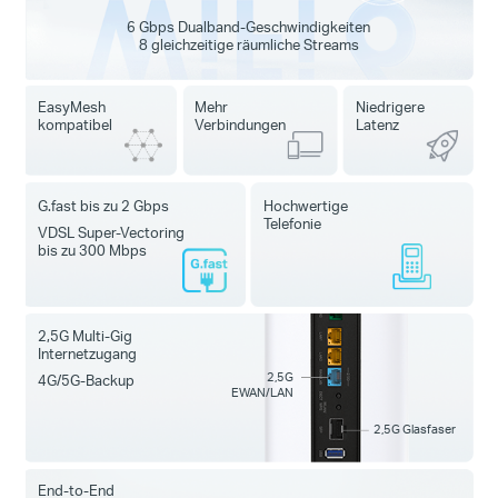
6 Gbps Dualband-Geschwindigkeiten
8 gleichzeitige räumliche Streams
EasyMesh
Mehr
Niedrigere
kompatibel
Verbindungen
Latenz
G.fast bis zu 2 Gbps
Hochwertige
Telefonie
VDSL Super-Vectoring
bis zu 300 Mbps
2,5G Multi-Gig
Internetzugang
2,5G
4G/5G-Backup
EWAN/LAN
2,5G Glasfaser
End-to-End