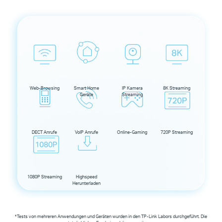
Web-Browsing
Smart Home
IP Kamera
8K Streaming
Geräte
Streaming
DECT Anrufe
VoIP Anrufe
Online-Gaming
720P Streaming
1080P Streaming
Highspeed
Herunterladen
*Tests von mehreren Anwendungen und Geräten wurden in den
TP-Link
Labors durchgeführt. Die